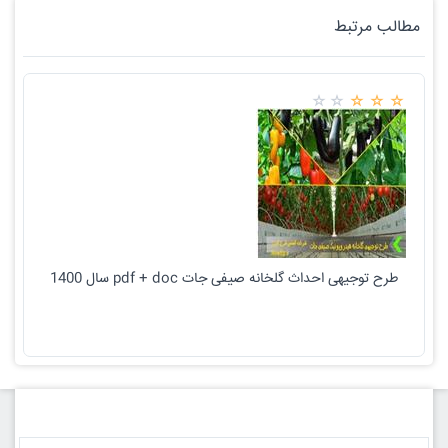
مطالب مرتبط
طرح توجیهی احداث گلخانه صیفی جات pdf + doc سال 1400