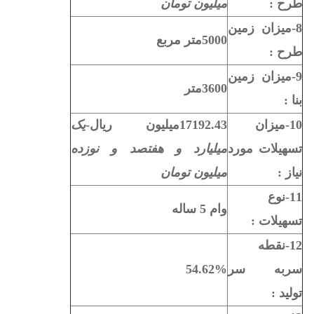
طرح :
میلیون تومان
8-ميزان زمين
5000متر مربع
طرح :
9-ميزان زمين
3600متر
بنا :
10-ميزان
17192.43میلیون ریال-
یک
تسهيلات مورد
میلیارد و هفتصد و نوزده
نياز :
میلیون تومان
11-نوع
وام 5 ساله
تسهيلات :
12-نقطه
سربه سر
54.62%
توليد :