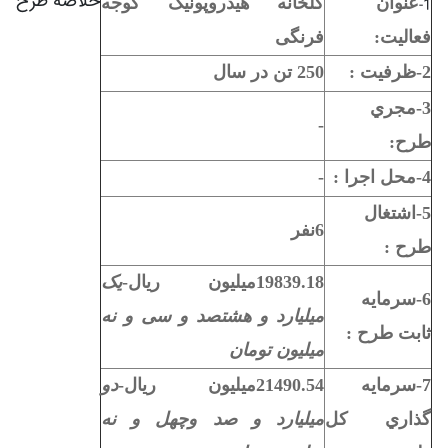
خلاصه طرح
عنوان
گلخانه هیدروپونیک گوجه
1-
فعاليت:
فرنگی
2-ظرفيت :
250 تن در سال
3-مجري
-
طرح:
4-محل اجرا :
-
5-اشتغال
6نفر
طرح :
19839.18میلیون ریال-
یک
6-سرمايه
میلیارد و هشتصد و سی و نه
ثابت طرح :
میلیون تومان
7-سرمايه
21490.54میلیون ریال-
دو
گذاري کل
میلیارد و صد وچهل و نه