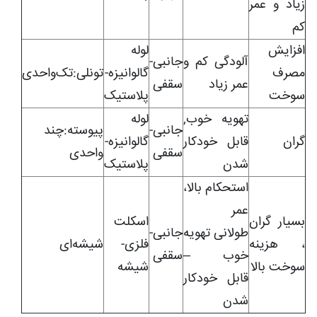
زیاد و عمر
کم
افزایش
لوله
آلودگی کم و
جانبی-
مصرف
گالوانیزه-
تونلی:تک‌واحدی
عمر زیاد
سقفی
سوخت
پلاستیک
تهویه خوب,
لوله
جانبی-
پیوسته:چند
گران
قابل خودکار
گالوانیزه-
سقفی
واحدی
شدن
پلاستیک
استحکام بالا،
عمر
بسیار گران
اسکلت
طولانی تهویه
جانبی-
، هزینه
فلزی-
شیشه‌ای
خوب –
سقفی
سوخت بالا
شیشه
قابل خودکار
شدن