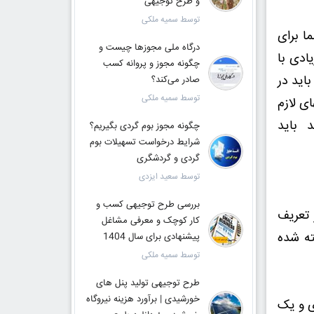
و طرح توجیهی
توسط سمیه ملکی
ا برای
درگاه ملی مجوزها چیست و
ادی با
چگونه مجوز و پروانه کسب
اید در
صادر می‌کند؟
توسط سمیه ملکی
ی لازم
د باید
چگونه مجوز بوم گردی بگیریم؟
شرایط درخواست تسهیلات بوم
گردی و گردشگری
توسط سعید ایزدی
بررسی طرح توجیهی کسب و
در تعریف
کار کوچک و معرفی مشاغل
ته شده
پیشنهادی برای سال 1404
توسط سمیه ملکی
طرح توجیهی تولید پنل های
خورشیدی | برآورد هزینه نیروگاه
امه ریزی و یک