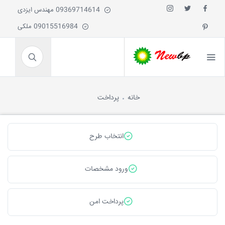
09369714614 مهندس ایزدی
09015516984 ملکی
خانه
پرداخت
انتخاب طرح
ورود مشخصات
پرداخت امن