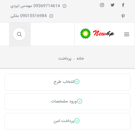
09369714614 مهندس ایزدی
09015516984 ملکی
خانه
پرداخت
انتخاب طرح
ورود مشخصات
پرداخت امن