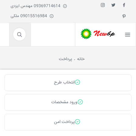
09369714614 مهندس ایزدی
09015516984 ملکی
خانه
پرداخت
انتخاب طرح
ورود مشخصات
پرداخت امن