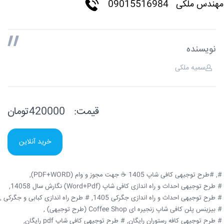
مهندس ملکی 09015516984
نویسنده
سمیه ملکی
قیمت:
420000تومان
خرید آنلاین
#,
#طرح توجیهی کافی شاپ 1405 ☕ جهت مجوز و وام (PDF+WORD),
# طرح توجیهی احداث و راه اندازی کافی شاپ (Word+Pdf) نگارش سال 14058,
# طرح توجیهی احداث و راه اندازی جگرکی 1405,
# طرح راه اندازی کبابی و جگرکی ,
# بیزینس پلن کافی شاپ زنجیره ای Coffee Shop (طرح توجیهی) ,
# طرح توجیهی کافه رستوران رایگان,
# طرح توجیهی کافی شاپ pdf رایگان,