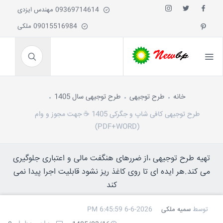
09369714614 مهندس ایزدی
09015516984 ملکی
خانه
طرح توجیهی
طرح توجیهی سال 1405
طرح توجیهی کافی شاپ و جگرکی 1405 ☕ جهت مجوز و وام
(PDF+WORD)
تهیه طرح توجیهی ،از ضررهای هنگفت مالی و اعتباری جلوگیری
می کند.هر ایده ای تا روی کاغذ ریز نشود قابلیت اجرا پیدا نمی
کند
توسط
سمیه ملکی
6-6-2026 6:45:59 PM