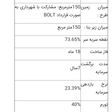
ميزان زمين
150مترمربع- مشارکت با شهرداری به
طرح :
صورت قرارداد BOLT
ميزان زیر بنا :
150متر مربع
نقطه سربه سر
73.65%
فاز ساخت
18 ماه
مدت برگشت
7سال
سرمایه
نرخ بازدهی
23.39%
سرمایه
تورم
40%