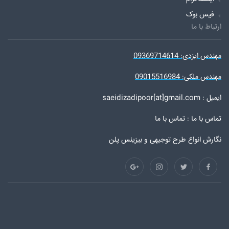
فیس بوک
ارتباط با ما
مهندس ایزدی: 09369714614
مهندس ملکی: 09015516984
ایمیل : saeidizadipoor[at]gmail.com
تماس با ما :
تماس با ما
نگارش انواع طرح توجیهی و بیزینس پلن