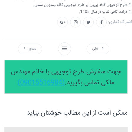
# طرح توجیهی کافه بیرون بر طرح توجیهی کافه رستوران سنتی,
# درامد کافی شاپ در سال 1405,
اشتراک گذاری:
قبلی
بعدی
جهت سفارش طرح توجیهی با خانم مهندس
ملکی تماس بگیرید.
(09015516984)
ممکن است از این مطالب خوشتان بیاید