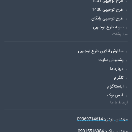
طرح توجیهی 1401
طرح توجیهی 1400
طرح توجیهی رایگان
نمونه طرح توجیهی
سفارشات
سفارش آنلاین طرح توجیهی
پشتیبانی سایت
درباره ما
تلگرام
اینستاگرام
فیس بوک
ارتباط با ما
مهندس ایزدی: 09369714614
مهندس ملکی: 09015516984