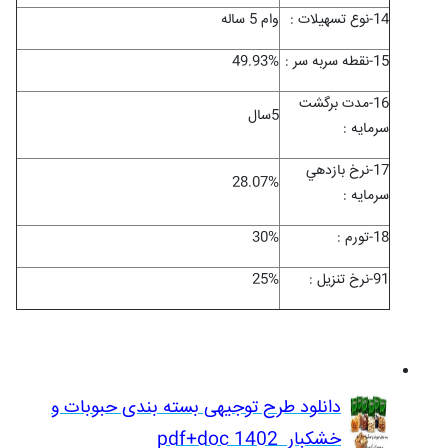
14-نوع تسهيلات :
وام 5 ساله
15-نقطه سربه سر :
49.93%
16-مدت برگشت
5سال
سرمايه :
17-نرخ بازدهي
28.07%
سرمايه :
18-تورم :
30%
1
9-نرخ تنزیل :
%
25
دانلود طرح توجیهی بسته بندی حبوبات و
خشکبار pdf+doc 1402