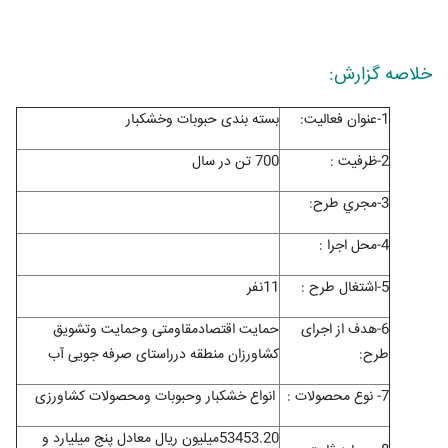
خلاصه گزارش:
1-عنوان فعاليت:
بسته بندی حبوبات وخشکبار
2-ظرفيت :
700 تن در سال
3-مجري طرح:
4-محل اجرا :
5-اشتغال طرح :
11نفر
6-هدف از اجرای
حمایت اقتصادمقاومتی وحمایت وتشویق
طرح:
کشاورزان منطقه درراستای صرفه جویی آب
7- نوع محصولات :
انواع خشکبار وحبوبات ومحصولات کشاورزی
53453.20میلیون ریال معادل پنج میلیارد و