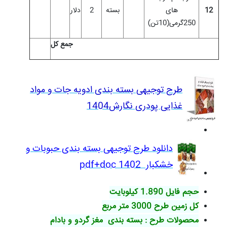
12
های
بسته
2
دلار
250گرمی(10تن)
جمع کل
طرح توجیهی بسته بندی ادویه جات و مواد
غذایی پودری نگارش1404
دانلود طرح توجیهی بسته بندی حبوبات و
خشکبار pdf+doc 1402
حجم فایل 1.890 کیلوبایت
کل زمین طرح 3000 متر مربع
محصولات طرح : بسته بندی مغز گردو و بادام