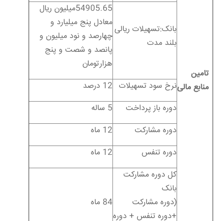
54905.65میلیون ریال
معادل پنج میلیارد و
بانک:تسهیلات ریالی
چهارصد و نود میلیون و
بلند مدت
پانصد و شصت و پنج
هزارتومان
تامین
نرخ سود تسهیلات
12 درصد
منابع مالی
دوره باز پرداخت
5 ساله
دوره مشارکت
12 ماه
دوره تنفس
12 ماه
کل دوره مشارکت
بانک
(دوره مشارکت
84 ماه
+دوره تنفس + دوره