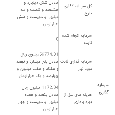
معادل شش میلیارد و
کل سرمایه گذاری
هشتصد و شصت و سه
طرح
میلیون و دویست و شش
هزارتومان
سرمایه انجام شده
0
ثابت
59774.01میلیون ریال
سرمایه گذاری ثابت
معادل پنج میلیارد و نهصد
مورد نیاز
و هفتاد و هفت میلیون و
چهارصد و یک هزارتومان
سرمایه
1172.04 میلیون ریال
گذاری
هزینه های قبل از
معادل یکصد و هفده
بهره برداری
میلیون و دویست و چهار
هزارتومان