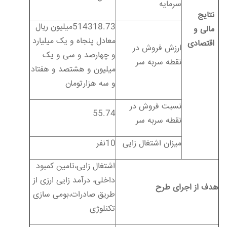
سرمایه
نتایج
514318.73میلیون ریال
مالی و
معادل پنجاه و یک میلیارد
اقتصادی
ارزش فروش در
و چهارصد و سی و یک
نقطه سربه سر
میلیون و هشتصد و هفتاد
و سه هزارتومان
نسبت فروش در
55.74
نقطه سربه سر
میزان اشتغال زایی
10نفر
اشتغال زایی،تامین کمبود
داخلی، درآمد زایی ارزی از
هدف از اجرای طرح
طریق صادرات،بومی سازی
تکنلوژی