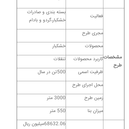
بسته بندی و صادرات
فعالیت
خشکبار،گردو و بادام
مجری طرح
محصولات
خشکبار
مشخصات
کاربرد محصولات
تنقلات
طرح
ظرفیت اسمی
500تن در سال
محل اجرای طرح
زمین طرح
3000 متر
میزان بنا
550 متر
68632.06میلیون ریال