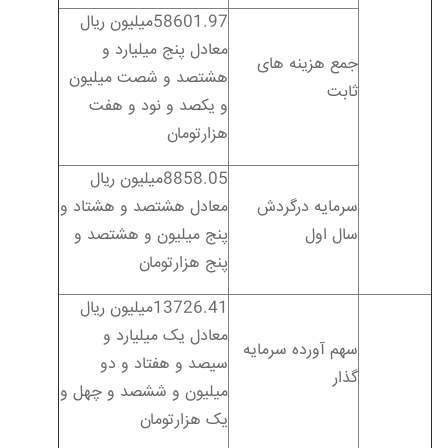
58601.97میلیون ریال
معادل پنج میلیارد و
جمع هزینه های
هشتصد و شصت میلیون
ثابت
و یکصد و نود و هفت
هزارتومان
8858.05میلیون ریال
سرمایه درگردش
معادل هشتصد و هشتاد و
سال اول
پنج میلیون و هشتصد و
پنج هزارتومان
13726.41میلیون ریال
معادل یک میلیارد و
سهم آورده سرمایه
سیصد و هفتاد و دو
گذار
میلیون و ششصد و چهل و
یک هزارتومان