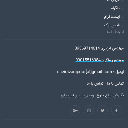
تلگرام
اینستاگرام
فیس بوک
ارتباط با ما
مهندس ایزدی: 09369714614
مهندس ملکی: 09015516984
ایمیل : saeidizadipoor[at]gmail.com
تماس با ما :
تماس با ما
نگارش انواع طرح توجیهی و بیزینس پلن