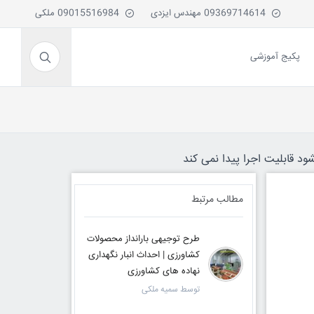
09369714614 مهندس ایزدی
09015516984 ملکی
پکیج آموزشی
ود قابلیت اجرا پیدا نمی کند
مطالب مرتبط
طرح توجیهی بارانداز محصولات
کشاورزی | احداث انبار نگهداری
نهاده های کشاورزی
توسط سمیه ملکی