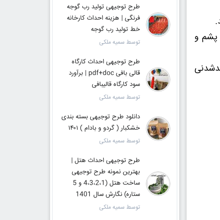
طرح توجیهی تولید رب گوجه
فرنگی | هزینه احداث کارخانه
.
خط تولید رب گوجه
 پشم و
توسط سمیه ملکی
طرح توجیهی احداث کارگاه
سدشدنی
قالی بافی pdf+doc | برآورد
سود کارگاه قالیبافی
توسط سمیه ملکی
دانلود طرح توجیهی بسته بندی
خشکبار ( گردو و بادام ) ۱۴۰۱
توسط سمیه ملکی
طرح توجیهی احداث هتل |
بهترین نمونه طرح توجیهی
ساخت هتل (4،3،2،1 و 5
ستاره) نگارش سال 1401
توسط سمیه ملکی