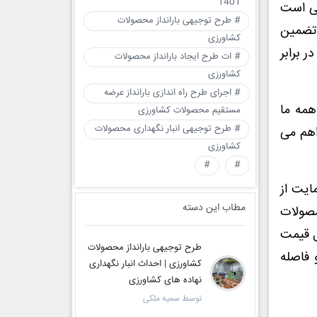
1401
نی است
# طرح توجیهی بارانداز محصولات
ر تضمین
کشاورزی
 برابر
# ات طرح ایجاد بارانداز محصولات
کشاورزی
# اجرای طرح راه اندازی بارانداز عرضه
همه ما
مستقیم محصولات کشاورزی
# طرح توجیهی انبار نگهداری محصولات
اهم می
کشاورزی
#
#
ایت از
مطاب این دسته
مصولات
ل قیمت
طرح توجیهی بارانداز محصولات
 فاصله
کشاورزی | احداث انبار نگهداری
نهاده های کشاورزی
توسط سمیه ملکی