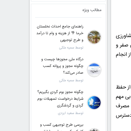
مطالب ویژه
راهنمای جامع احداث نخلستان
خرما 🌴 از هزینه و وام تا درآمد
شاورزی
و طرح توجیهی
 صفر و
توسط سمیه ملکی
 انجام
درگاه ملی مجوزها چیست و
چگونه مجوز و پروانه کسب
صادر می‌کند؟
توسط سمیه ملکی
از حفظ
چگونه مجوز بوم گردی بگیریم؟
بی مهم
شرایط درخواست تسهیلات بوم
ی مصرف
گردی و گردشگری
توسط سعید ایزدی
دسترس
بررسی طرح توجیهی کسب و