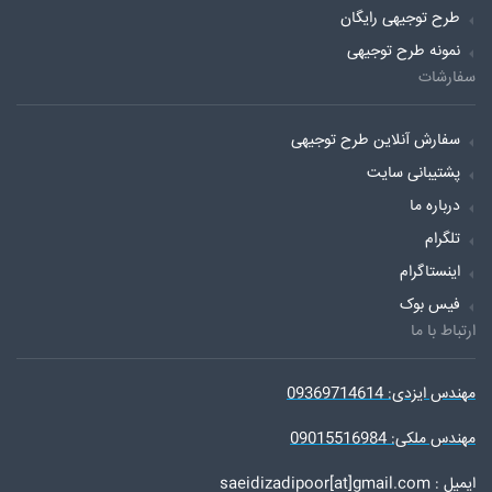
طرح توجیهی رایگان
نمونه طرح توجیهی
سفارشات
سفارش آنلاین طرح توجیهی
پشتیبانی سایت
درباره ما
تلگرام
اینستاگرام
فیس بوک
ارتباط با ما
مهندس ایزدی: 09369714614
مهندس ملکی: 09015516984
ایمیل : saeidizadipoor[at]gmail.com