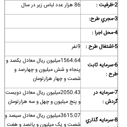
2-ظرفيت :
86 هزار عدد لباس زیر در سال
3-مجري طرح:
4-محل اجرا :
5-اشتغال طرح :
9نفر
1564.64میلیون ریال معادل یکصد و
6-سرمايه ثابت
پنجاه و شش میلیون و چهارصد و
طرح :
شصت و چهار هزارتومان
7-سرمايه در
2050.43میلیون ریال معادل دویست
گردش :
و پنج میلیون و چهل و سه هزارتومان
3615.07میلیون ریال معادل سیصد و
8-سرمايه گذاري
شصت و یک میلیون و پانصد و هفت