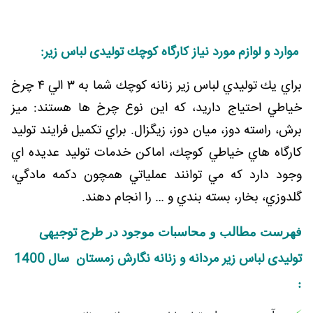
موارد و لوازم مورد نياز كارگاه كوچك تولیدی لباس زیر:
براي يك توليدي لباس زير زنانه كوچك شما به ۳ الي ۴ چرخ
خياطي احتياج داريد، كه اين نوع چرخ ها هستند: ميز
برش، راسته دوز، ميان دوز، زيگزال. براي تكميل فرايند توليد
كارگاه هاي خياطي كوچك، اماكن خدمات توليد عديده اي
وجود دارد كه مي توانند عملياتي همچون دكمه مادگي،
گلدوزي، بخار، بسته بندي و … را انجام دهند.
طرح توجیهی
فهرست مطالب و محاسبات موجود در
تولیدی لباس زیر مردانه و زنانه نگارش زمستان سال 1400
: