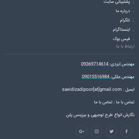
پشتیبانی سایت
درباره ما
تلگرام
اینستاگرام
فیس بوک
ارتباط با ما
مهندس ایزدی: 09369714614
مهندس ملکی: 09015516984
ایمیل : saeidizadipoor[at]gmail.com
تماس با ما :
تماس با ما
نگارش انواع طرح توجیهی و بیزینس پلن