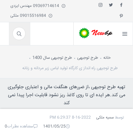
09369714614 مهندس ایزدی
09015516984 ملکی
خانه
طرح توجیهی
طرح توجیهی سال 1400
طرح توجیهی راه انداز ی کارگاه تولید لباس زیر مردانه و زنانه
تهیه طرح توجیهی ،از ضررهای هنگفت مالی و اعتباری جلوگیری
می کند.هر ایده ای تا روی کاغذ ریز نشود قابلیت اجرا پیدا نمی
کند
توسط
سمیه ملکی
8-16-2022 6:29:37 PM
مشاهده نظرات
0
1401/05/25