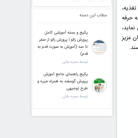
تغذیه،
مطاب این دسته
ه حرفه
نماید،
پکیج و بسته آموزشی کامل
ن عزیز
پرورش زالو | پرورش زالو از صفر
ند.
تا صد (آموزش به صورت قدم به
قدم)
توسط سمیه ملکی
پکیج راهنمای جامع آموزش
پرورش گوسفند به همراه جیره و
طرح توجیهی
توسط سمیه ملکی