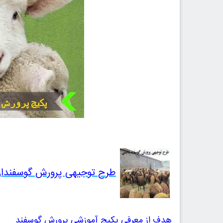
طرح توجیهی پرورش گوسفندان داشتی pdf نگارش بهار 1
هدف از معرفی پکیج آموزشی پرورش گوسفند