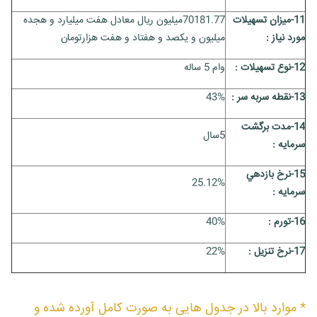
11-ميزان تسهيلات
70181.77میلیون ریال معادل هفت میلیارد و هجده
مورد نياز :
میلیون و یکصد و هفتاد و هفت هزارتومان
12-نوع تسهيلات :
وام 5 ساله
13-نقطه سربه سر :
43%
14-مدت برگشت
5سال
سرمايه :
15-نرخ بازدهي
25.12%
سرمايه :
16-تورم :
40%
17-نرخ تنزیل :
22%
* موارد بالا در جدول هایی به صورت کامل آورده شده و