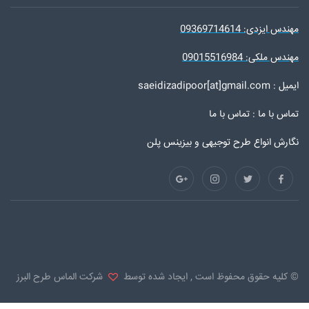
مهندس ایزدی: 09369714614
مهندس ملکی: 09015516984
ایمیل : saeidizadipoor[at]gmail.com
تماس با ما :
تماس با ما
نگارش انواع طرح توجیهی و بیزینس پلن
© کلیه حقوق محفوظ است , ایجاد شده توسط
شرکت الماس طرح البرز