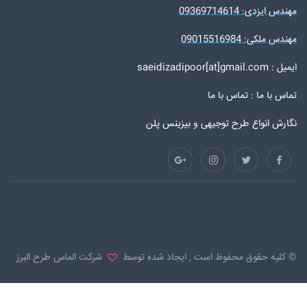
مهندس ایزدی: 09369714614
مهندس ملکی: 09015516984
ایمیل : saeidizadipoor[at]gmail.com
تماس با ما :
تماس با ما
نگارش انواع طرح توجیهی و بیزینس پلن
© کلیه حقوق محفوظ است , ایجاد شده توسط
شرکت الماس طرح البرز