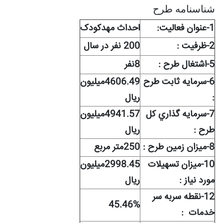
شناسنامه طرح
1-عنوان فعاليت:
احداث مهدکودک
2-ظرفيت :
200 نفر در سال
5-اشتغال طرح :
8نفر
6-سرمايه ثابت طرح
4606.49میلیون
:
ریال
7-سرمايه گذاري کل
4941.57میلیون
طرح :
ریال
8-ميزان زمين طرح :
250متر مربع
10-ميزان تسهيلات
2998.45میلیون
مورد نياز :
ریال
12-نقطه سربه سر
45.46%
خدمات :