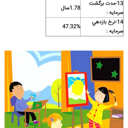
13-مدت برگشت
1.78سال
سرمايه :
14-نرخ بازدهي
47.32%
سرمايه :