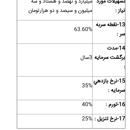
تسهيلات مورد
میلیارد و نهصد و هشتاد و سه
نياز :
میلیون و سیصد و دو هزارتومان
13-نقطه سربه
63.60%
سر :
14-مدت
برگشت سرمايه
3سال
:
15-نرخ بازدهي
35%
سرمايه :
16-تورم :
40%
17-نرخ تنزیل :
25%