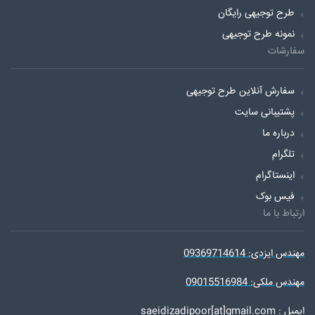
طرح توجیهی رایگان
نمونه طرح توجیهی
سفارشات
سفارش آنلاین طرح توجیهی
پشتیبانی سایت
درباره ما
تلگرام
اینستاگرام
فیس بوک
ارتباط با ما
مهندس ایزدی: 09369714614
مهندس ملکی: 09015516984
ایمیل : saeidizadipoor[at]gmail.com