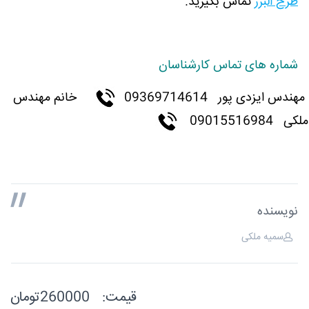
طرح البرز
تماس بگیرید.
شماره های تماس کارشناسان
مهندس ایزدی پور
09369714614
خانم مهندس
ملکی 09015516984
نویسنده
سمیه ملکی
قیمت:
260000تومان