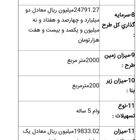
24791.27میلیون ریال معادل دو
8-سرمايه
میلیارد و چهارصد و هفتاد و نه
گذاري کل طرح
میلیون و یکصد و بیست و هفت
:
هزارتومان
9-ميزان زمين
2000متر مربع
طرح :
10-ميزان زیر
200مترمربع
بنا :
11-نوع
وام 5 ساله
تسهيلات :
11-ميزان
19833.02میلیون ریال معادل یک