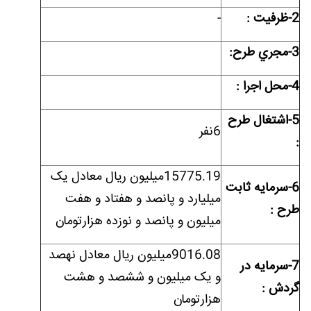
2-ظرفيت :
-
3-مجري طرح:
4-محل اجرا :
5-اشتغال طرح
6نفر
:
15775.19میلیون ریال معادل یک
6-سرمايه ثابت
میلیارد و پانصد و هفتاد و هفت
طرح :
میلیون و پانصد و نوزده هزارتومان
9016.08میلیون ریال معادل نهصد
7-سرمايه در
و یک میلیون و ششصد و هشت
گردش :
هزارتومان