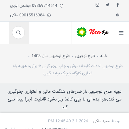
09369714614 مهندس ایزدی
09015516984 ملکی
خانه
طرح توجیهی
طرح توجیهی سال 1403
طرح توجیهی احداث کارخانه برش و چاپ روی گونی ⭐️ برآورد هزینه راه
اندازی کارگاه کوچک تولید گونی
تهیه طرح توجیهی ،از ضررهای هنگفت مالی و اعتباری جلوگیری
می کند.هر ایده ای تا روی کاغذ ریز نشود قابلیت اجرا پیدا نمی
کند
توسط
سمیه ملکی
2-1-2026 12:45:40 PM