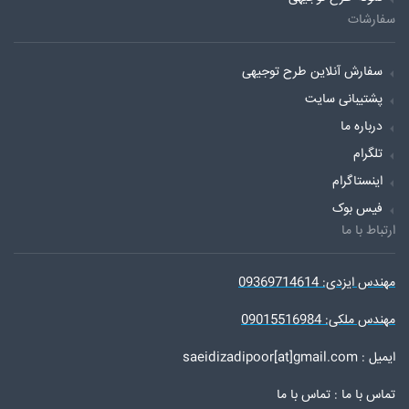
سفارشات
سفارش آنلاین طرح توجیهی
پشتیبانی سایت
درباره ما
تلگرام
اینستاگرام
فیس بوک
ارتباط با ما
مهندس ایزدی: 09369714614
مهندس ملکی: 09015516984
ایمیل : saeidizadipoor[at]gmail.com
تماس با ما :
تماس با ما