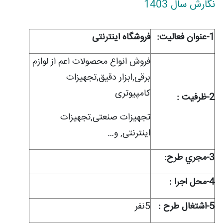
نگارش سال 1403
1-عنوان فعاليت:
فروشگاه اینترنتی
فروش انواع محصولات اعم از لوازم
برقی,ابزار دقیق,تجهیزات
کامپیوتری
2-ظرفيت :
تجهیزات صنعتی,تجهیزات
اینترنتی, و
…
3-مجري طرح:
4-محل اجرا :
5-اشتغال طرح :
5نفر