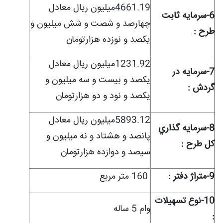
4661.19میلیون ریال معادل
6-سرمايه ثابت
چهارصد و شصت و شش میلیون و
طرح :
یکصد و نوزده هزارتومان
1231.92میلیون ریال معادل
7-سرمايه در
یکصد و بیست و سه میلیون و
گردش :
یکصد و نود و دو هزارتومان
5893.12میلیون ریال معادل
8-سرمايه گذاري
پانصد و هشتاد و نه میلیون و
کل طرح :
سیصد و دوازده هزارتومان
9-
متراژ دفتر
:
160 متر مربع
10-نوع تسهيلات
وام 5 ساله
: