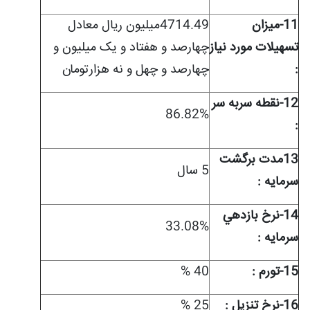
11-ميزان
4714.49میلیون ریال معادل
تسهيلات مورد نياز
چهارصد و هفتاد و یک میلیون و
:
چهارصد و چهل و نه هزارتومان
12-نقطه سربه سر
86.82%
:
13مدت برگشت
5 سال
سرمايه :
14-نرخ بازدهي
33.08%
سرمايه :
15-تورم :
40 %
16-نرخ تنزیل :
25 %