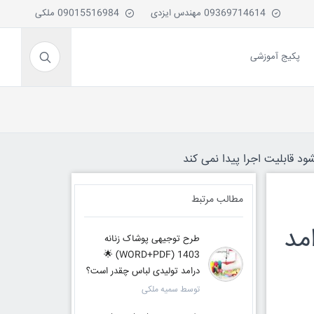
09369714614 مهندس ایزدی
09015516984 ملکی
پکیج آموزشی
ود قابلیت اجرا پیدا نمی کند
مطالب مرتبط
WOR) 🌟 درامد
طرح توجیهی پوشاک زنانه
1403 (WORD+PDF) 🌟
درامد تولیدی لباس چقدر است؟
توسط سمیه ملکی