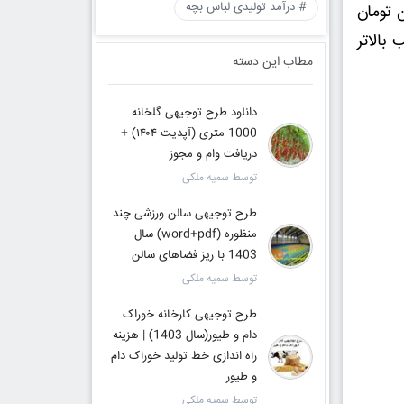
# درآمد تولیدی لباس بچه
 مناسب می‌توانند به درآمدی در حدود ۲۰ تا ۵۰ میلیون تومان
 بالاتر
مطاب این دسته
دانلود طرح توجیهی گلخانه
1000 متری (آپدیت ۱۴۰۴) +
دریافت وام و مجوز
توسط سمیه ملکی
طرح توجیهی سالن ورزشی چند
منظوره (word+pdf) سال
1403 با ریز فضاهای سالن
توسط سمیه ملکی
طرح توجیهی کارخانه خوراک
دام و طیور(سال 1403) | هزینه
راه اندازی خط تولید خوراک دام
و طیور
توسط سمیه ملکی