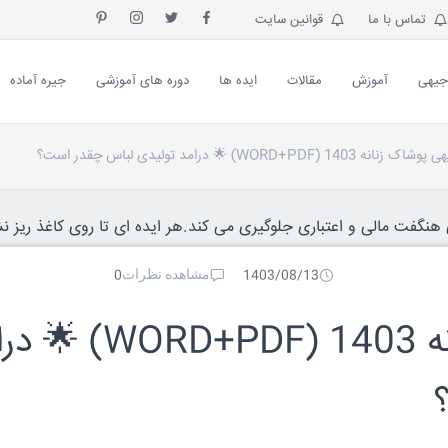
تماس با ما
قوانین سایت
جیهی
آموزش
مقالات
ایده ها
دوره های آموزشی
جیره آماده
1 (WORD+PDF) 🌟 درامد تولیدی لباس چقدر است؟
نگفت مالی و اعتباری جلوگیری می کند.هر ایده ای تا روی کاغذ ریز نش
مشاهده نظرات
0
1403/08/13
طرح توجیهی پوشاک زنانه 1403 (D+PDF