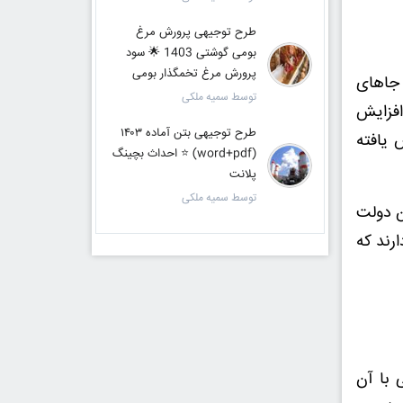
طرح توجیهی پرورش مرغ
بومی گوشتی 1403 🌟 سود
پرورش مرغ تخمگذار بومی
 جاهای
توسط سمیه ملکی
افزایش
طرح توجیهی بتن آماده ۱۴۰۳
 یافته
(word+pdf) ⭐ احداث بچینگ
پلانت
توسط سمیه ملکی
ین دولت
رند که
 با آن