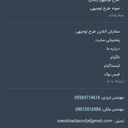
طرح توجیهی رایگان
نمونه طرح توجیهی
سفارشات
سفارش آنلاین طرح توجیهی
پشتیبانی سایت
درباره ما
تلگرام
اینستاگرام
فیس بوک
ارتباط با ما
مهندس ایزدی: 09369714614
مهندس ملکی: 09015516984
ایمیل : saeidizadipoor[at]gmail.com