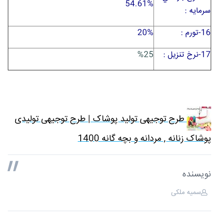
54.61%
سرمايه :
16-تورم :
20%
17-نرخ تنزیل :
%25
طرح توجیهی تولید پوشاک | طرح توجیهی تولیدی
پوشاک زنانه , مردانه و بچه گانه 1400
نویسنده
سمیه ملکی