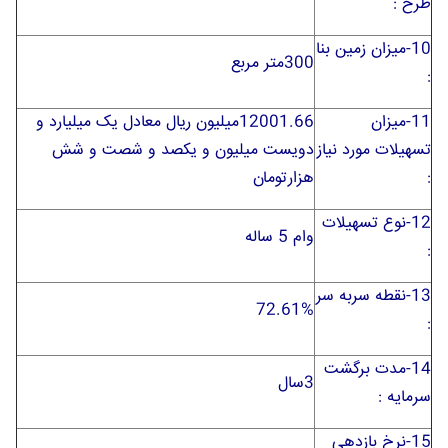
طرح :
10-ميزان زمين بنا
300متر مربع
:
11-ميزان
12001.66میلیون ریال معادل یک میلیارد و
تسهيلات مورد نياز
دویست میلیون و یکصد و شصت و شش
:
هزارتومان
12-نوع تسهيلات
وام 5 ساله
:
13-نقطه سربه سر
72.61%
:
14-مدت برگشت
3سال
سرمايه :
15-نرخ بازدهي