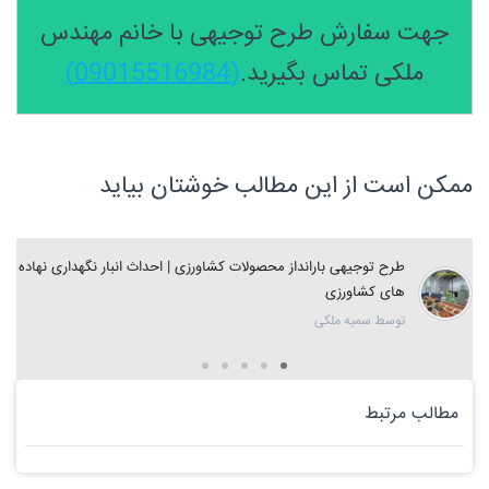
جهت سفارش طرح توجیهی با خانم مهندس
ملکی تماس بگیرید.
(09015516984)
ممکن است از این مطالب خوشتان بیاید
طرح توجیهی بارانداز محصولات کشاورزی | احداث انبار نگهداری نهاده
های کشاورزی
توسط سمیه ملکی
مطالب مرتبط