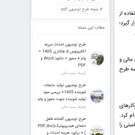
# نمونه طرح توجیهی pdf
اده از
 گیرد؛
مطاب این دسته
طرح توجیهی احداث مزرعه
اکالیپتوس ۵ هکتاری 1405 ⭐️
مالی و
وام + مجوز + دانلود Word و
PDF
صه طرح
توسط سمیه ملکی
طرح توجیهی تولید مایعات
شوینده 1405+ بررسی سود
تولید شوینده جهت مجوز و وام
کارهای
توسط سمیه ملکی
م کرد.
طرح توجیهی گلخانه فلفل
ستی را
دلمه‌ای هیدروپونیک(PDF,doc
) + برآورد هزینه احداث و