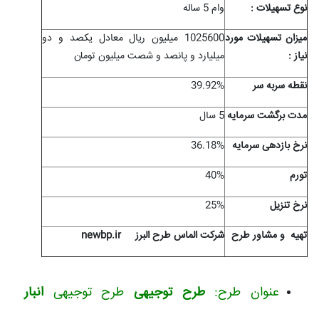
نوع تسهيلات :
وام 5 ساله
ميزان تسهيلات مورد
1025600 میلیون ریال معادل یکصد و دو
نياز :
میلیارد و پانصد و شصت میلیون تومان
نقطه سربه سر
39.92%
مدت برگشت سرمایه
5 سال
نرخ بازدهی سرمایه
36.18%
تورم
40%
نرخ تنزیل
25%
تهیه
و مشاور طرح
شرکت الماس طرح البرز
newbp.ir
عنوان طرح:
طرح توجیهی
طرح توجیهی
انبار