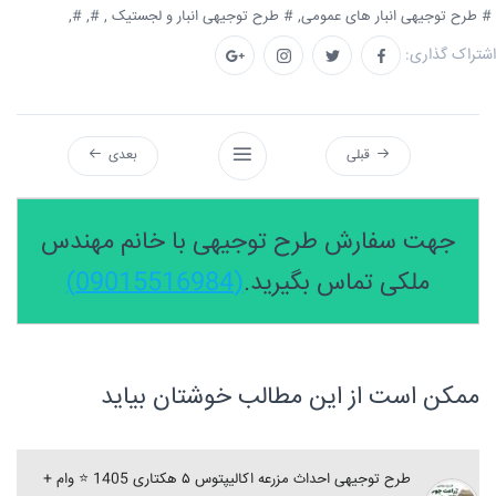
# طرح توجیهی انبار های عمومی,
# طرح توجیهی انبار و لجستیک ,
#,
#,
اشتراک گذاری:
قبلی
بعدی
جهت سفارش طرح توجیهی با خانم مهندس
ملکی تماس بگیرید.
(09015516984)
ممکن است از این مطالب خوشتان بیاید
طرح توجیهی احداث مزرعه اکالیپتوس ۵ هکتاری 1405 ⭐️ وام +