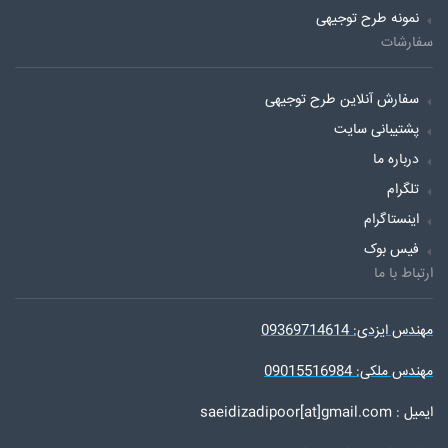
نمونه طرح توجیهی
سفارشات
سفارش آنلاین طرح توجیهی
پشتیبانی سایت
درباره ما
تلگرام
اینستاگرام
فیس بوک
ارتباط با ما
مهندس ایزدی: 09369714614
مهندس ملکی: 09015516984
ایمیل : saeidizadipoor[at]gmail.com