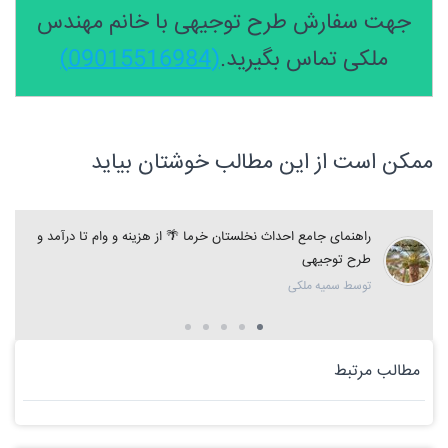
جهت سفارش طرح توجیهی با خانم مهندس
ملکی تماس بگیرید.
(09015516984)
ممکن است از این مطالب خوشتان بیاید
راهنمای جامع احداث نخلستان خرما 🌴 از هزینه و وام تا درآمد و
طرح توجیهی
توسط سمیه ملکی
مطالب مرتبط