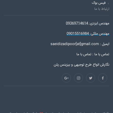
فیس بوک
ارتباط با ما
مهندس ایزدی: 09369714614
مهندس ملکی: 09015516984
ایمیل : saeidizadipoor[at]gmail.com
تماس با ما :
تماس با ما
نگارش انواع طرح توجیهی و بیزینس پلن