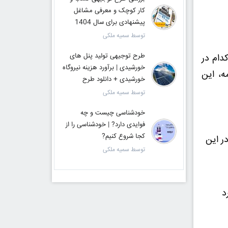
کار کوچک و معرفی مشاغل
پیشنهادی برای سال 1404
توسط سمیه ملکی
طرح توجیهی تولید پنل های
تند که هر کدام در
خورشیدی | برآورد هزینه نیروگاه
ه، این
خورشیدی + دانلود طرح
توسط سمیه ملکی
خودشناسی چیست و چه
فوایدی دارد? | خودشناسی را از
کجا شروع کنیم?
ر این
توسط سمیه ملکی
د