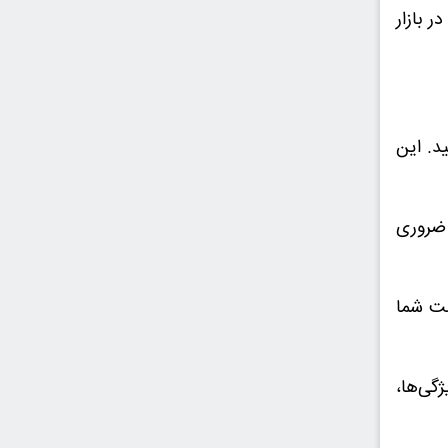
 بازار
د. این
 ضروری
ت شما
گی‌ها،