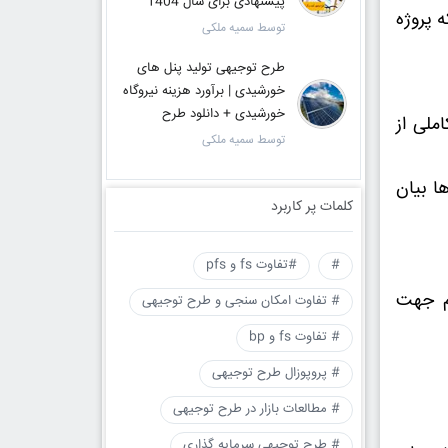
پیشنهادی برای سال 1404
 پروژه
توسط سمیه ملکی
طرح توجیهی تولید پنل های
خورشیدی | برآورد هزینه نیروگاه
خورشیدی + دانلود طرح
ملی از
توسط سمیه ملکی
ا بیان
کلمات پر کاربرد
#
#تفاوت fs و pfs
زم جهت
# تفاوت امکان سنجی و طرح توجیهی
# تفاوت fs و bp
# پروپوزال طرح توجیهی
# مطالعات بازار در طرح توجیهی
# طرح توجیهی سرمایه گذاری