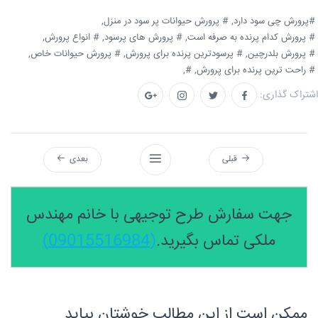
#پرورش چی سود دارد,
# پرورش حیوانات پر سود در منزل,
# پرورش کدام پرنده به صرفه است,
# پرورش های پرسود,
# انواع پرورش,
# پرورش بلدرچین,
# پرسودترین پرنده برای پرورش,
# پرورش حیوانات خاص,
# راحت ترین پرنده برای پرورش,
#,
اشتراک گذاری:
قبلی
بعدی
جهت سفارش طرح توجیهی با خانم مهندس
ملکی تماس بگیرید.
(09015516984)
ممکن است از این مطالب خوشتان بیاید