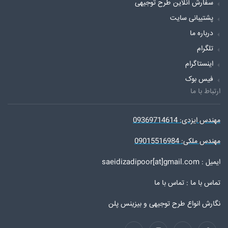
سفارش آنلاین طرح توجیهی
پشتیبانی سایت
درباره ما
تلگرام
اینستاگرام
فیس بوک
ارتباط با ما
مهندس ایزدی: 09369714614
مهندس ملکی: 09015516984
ایمیل : saeidizadipoor[at]gmail.com
تماس با ما :
تماس با ما
نگارش انواع طرح توجیهی و بیزینس پلن