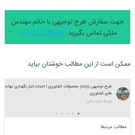
جهت سفارش طرح توجیهی با خانم مهندس
ملکی تماس بگیرید.
(09015516984)
ممکن است از این مطالب خوشتان بیاید
طرح توجیهی بارانداز محصولات کشاورزی | احداث انبار نگهداری نهاده
های کشاورزی
توسط سمیه ملکی
مطالب مرتبط