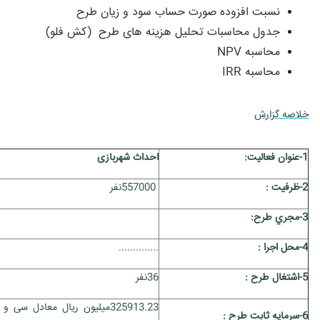
نسبت افزوده صورت حساب سود و زیان طرح
جدول محاسبات تحليل هزينه های طرح (کش فلو)
محاسبه NPV
محاسبه
IRR
خلاصه گزارش
1-عنوان فعاليت:
احداث شهربازی
2-ظرفيت :
557000
نفر
3-مجري طرح:
4-محل اجرا :
..............
5-اشتغال طرح :
36نفر
325913.23میلیون ریال معادل س
6-سرمايه ثابت طرح :