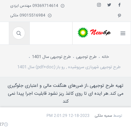
09369714614 مهندس ایزدی
09015516984 ملکی
خانه
طرح توجیهی
طرح توجیهی سال 1401
طرح توجیهی شهربازی سرپوشیده , رو باز (pdf+doc) سال 1401
تهیه طرح توجیهی ،از ضررهای هنگفت مالی و اعتباری جلوگیری
می کند.هر ایده ای تا روی کاغذ ریز نشود قابلیت اجرا پیدا نمی
کند
توسط
سمیه ملکی
12-18-2023 2:01:29 PM
27