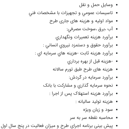
وسايل حمل و نقل
تاسيسات عمومي و تجهيزات با مشخصات فني
مواد اوليه و هزینه های جاری طرح
آب ،برق ،سوخت مصرفي:
برآورد هزينه تعميرات ونگهداري
برآورد حقوق و دستمزد نيروي انساني :
برآورد هزينه ثابت -هزينه هاي سرمايه اي :
-هزينه قبل از بهره برداري
هزینه های طرح طبق تورم سالانه
برآورد سرمايه در گردش:
نحوه سرمايه گذاري و مشارکت با بانک
برآورد هزينه استهلاک پس از اجرا :
هزينه توليد ساليانه :
سود و زیان ویژه
محاسبه نقطه سر به سر
پیش بینی برنامه اجرای طرح و میزان فعالیت در پنج سال ا