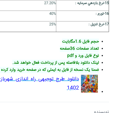
15-نرخ بازدهي سرمايه :
27.20%
16-تورم :
40%
17-نرخ تنزیل :
25%
حجم فایل 1.6مگابایت
تعداد صفحات 36صفحه
نوع فایل ورد و pdf
لینک دانلود بلافاصله پس از پرداخت فعال خواهد شد.
ضمنا یک نسخه از فایل به ایملی که در صفحه خرید وارد کرده 
دانلود طرح توجیهی راه اندازی شهرباز
1402
نویسنده