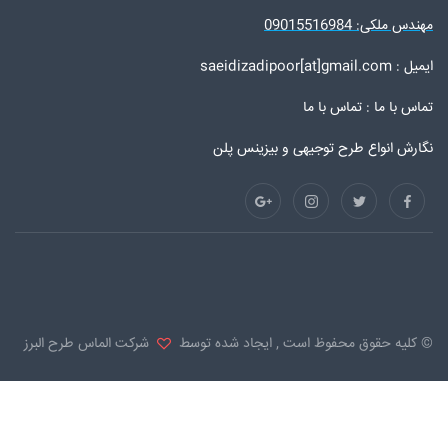
مهندس ملکی: 09015516984
ایمیل : saeidizadipoor[at]gmail.com
تماس با ما :
تماس با ما
نگارش انواع طرح توجیهی و بیزینس پلن
© کلیه حقوق محفوظ است , ایجاد شده توسط
شرکت الماس طرح البرز