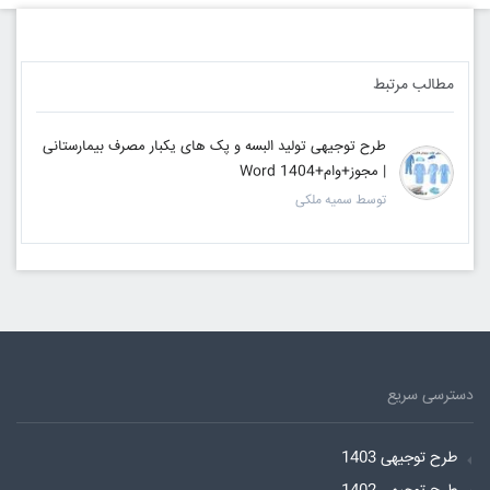
مطالب مرتبط
طرح توجیهی تولید البسه و پک های یکبار مصرف بیمارستانی
| مجوز+وام+Word 1404
توسط سمیه ملکی
دسترسی سریع
طرح توجیهی 1403