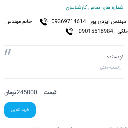
شماره های تماس کارشناسان
مهندس ایزدی پور
09369714614
خانم مهندس
ملکی 09015516984
نویسنده
سمیه ملکی
قیمت:
245000تومان
خرید آنلاین