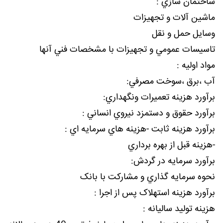
ساختمان سازي :
ماشين آلات و تجهيزات
وسايل حمل و نقل
تاسيسات عمومي و تجهيزات با مشخصات فني آنها
مواد اوليه :
آب ،برق ،سوخت مصرفي:
برآورد هزينه تعميرات ونگهداري:
برآورد حقوق و دستمزد نيروي انساني :
برآورد هزينه ثابت -هزينه هاي سرمايه اي :
-هزينه قبل از بهره برداري
برآورد سرمايه در گردش:
نحوه سرمايه گذاري و مشارکت با بانک
برآورد هزينه استهلاک پس از اجرا :
هزينه توليد ساليانه :