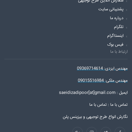
سفارش آنلاین طرح توجیهی
پشتیبانی سایت
درباره ما
تلگرام
اینستاگرام
فیس بوک
ارتباط با ما
مهندس ایزدی: 09369714614
مهندس ملکی: 09015516984
ایمیل : saeidizadipoor[at]gmail.com
تماس با ما :
تماس با ما
نگارش انواع طرح توجیهی و بیزینس پلن