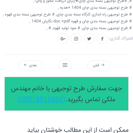
#,
#طرح توجیهی بسته بندی چای☀️(برای دریافت مجوز و وام) ,
# طرح توجیهی بسته بندی چای 1404 +هدیه ,
# طرح توجیهی راه اندازی کارگاه بسته بندی چای,
# طرح توجیهی بسته بندی قهوه ,
# طرح توجیهی بسته بندی چای و قهوه doc +pdf نگارش 1404 ,
# طرح توجیهی بسته بندی چای,
# سود تولید قهوه,
# ,
اشتراک گذاری:
قبلی
بعدی
جهت سفارش طرح توجیهی با خانم مهندس
ملکی تماس بگیرید.
(09015516984)
ممکن است از این مطالب خوشتان بیاید