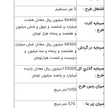
اشتغال طرح :
5 نفر مستقیم
86400 میلیون ریال معادل هشت
سرمايه ثابت
میلیارد و ششصد و چهل و شش میلیون
طرح :
و هفتصد و پنجاه هزار تومان
68500 میلیون ریال معادل شش میلیارد
سرمايه در گردش
و هشتصد و پنجاه و سه میلیون و
:
دویست و شصت هزارتومان
سرمايه گذاري کل
155000میلیون ریال معادل پانزده
طرح :
میلیارد و پانصد میلیون تومان
ميزان زمين طرح
1050متر مربع
:
ميزان زیر بنا :
576 متر مربع