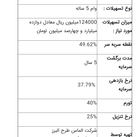
نوع تسهيلات :
وام 5 ساله
ميزان تسهيلات
124000میلیون ریال معادل دوازده
مورد نياز :
میلیارد و چهارصد میلیون تومان
نقطه سربه سر
49.62%
مدت برگشت
5 سال
سرمایه
نرخ بازدهی
37.79%
سرمایه
تورم
40%
نرخ تنزیل
25%
شرکت الماس طرح البرز
تهیه توسط