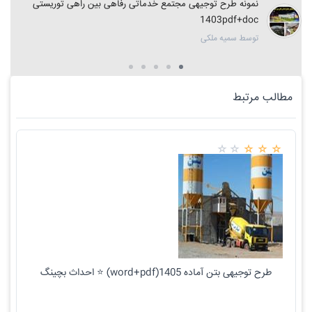
نمونه طرح توجیهی مجتمع خدماتی رفاهی بین راهی توریستی
1403pdf+doc
توسط سمیه ملکی
مطالب مرتبط
طرح توجیهی بتن آماده 1405(word+pdf) ⭐ احداث بچینگ