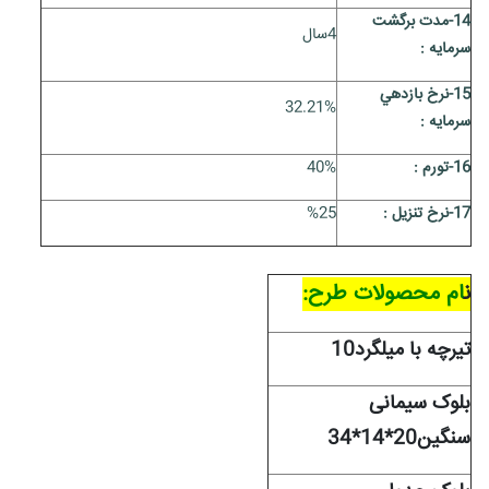
14-مدت برگشت
4سال
سرمايه :
15-نرخ بازدهي
32.21%
سرمايه :
16-تورم :
40%
17-نرخ تنزیل :
%25
ن
ام محصولات طرح:
تیرچه با میلگرد10
بلوک سیمانی
سنگین20*14*34