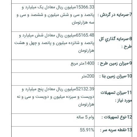
15366.33میلیون ریال معادل یک میلیارد و
7-سرمايه در گردش :
پانصد و سی و شش میلیون و ششصد و سی و
سه هزارتومان
65165.48میلیون ریال معادل شش میلیارد و
8-سرمايه گذاري کل
پانصد و شانزده میلیون و پانصد و چهل و هشت
طرح :
هزارتومان
9-ميزان زمين طرح :
1400متر مربع
10-ميزان زمين بنا :
200
متر
52132.39میلیون ریال معادل پنج میلیارد و
11-ميزان تسهيلات
دویست و سیزده میلیون و دویست و سی و نه
مورد نياز :
هزارتومان
12-نوع تسهيلات :
وام 5 ساله
13-نقطه سربه سر :
55.91%