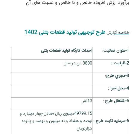
برآورد ارزش افزوده خالص و نا خالص و نسبت های آن
طرح توجیهی تولید قطعات بتنی 1402
خلاصه گزارش
1-عنوان فعاليت:
احداث کارگاه تولید قطعات بتنی
2-ظرفيت :
3800 تن در سال
3-مجري طرح:
4-محل اجرا :
5-اشتغال طرح :
13نفر
49799.15میلیون ریال معادل چهار میلیارد و
6-سرمايه ثابت طرح :
نهصد و هفتاد و نه میلیون و نهصد و پانزده
هزارتومان