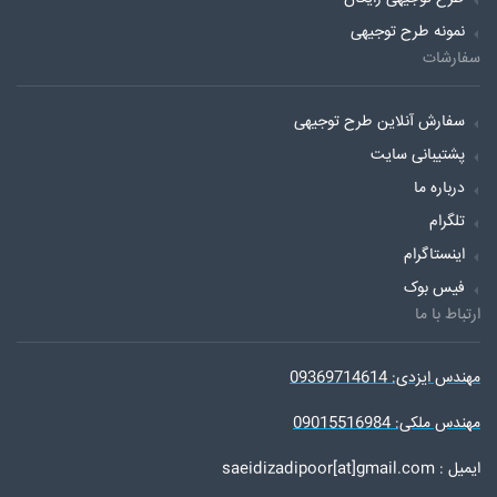
نمونه طرح توجیهی
سفارشات
سفارش آنلاین طرح توجیهی
پشتیبانی سایت
درباره ما
تلگرام
اینستاگرام
فیس بوک
ارتباط با ما
مهندس ایزدی: 09369714614
مهندس ملکی: 09015516984
ایمیل : saeidizadipoor[at]gmail.com