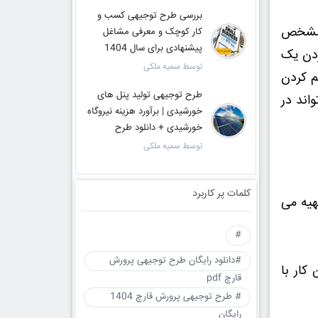
بررسی طرح توجیهی کسب و
 مشخص
کار کوچک و معرفی مشاغل
پیشنهادی برای سال 1404
ردن یک
توسط سمیه ملکی
م کردن
طرح توجیهی تولید پنل های
اند در
خورشیدی | برآورد هزینه نیروگاه
خورشیدی + دانلود طرح
توسط سمیه ملکی
کلمات پر کاربرد
هیه می
#
#دانلود رایگان طرح توجیهی پرورش
کار با
قارچ pdf
# طرح توجیهی پرورش قارچ 1404
رایگان