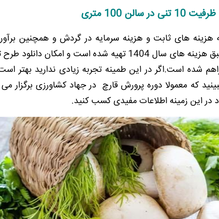
ظرفیت 10 تنی در سالن 100 متری
له هزینه های ثابت و هزینه سرمایه در گردش و همچ
نین برآور
میزان سود طرح پرورش قارچ است ، این طرح طبق هزینه های سال 1404 تهیه شده است و امکان د
 به صورت فایل +word pdf نیز فرراهم شده است.اگر در این طمینه تجربه زیادی ندارید بهتر ا
ینید که معمولا دوره پرورش قارچ در جهاد کشاورزی برگزار می 
د در این زمینه اطلاعات مفیدی کسب کنید.