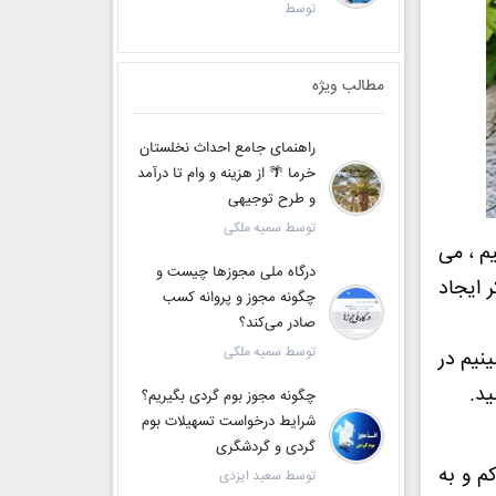
توسط
مطالب ویژه
راهنمای جامع احداث نخلستان
خرما 🌴 از هزینه و وام تا درآمد
و طرح توجیهی
توسط سمیه ملکی
م ، می
درگاه ملی مجوزها چیست و
 ایجاد
چگونه مجوز و پروانه کسب
صادر می‌کند؟
توسط سمیه ملکی
نیم در
ید.
چگونه مجوز بوم گردی بگیریم؟
شرایط درخواست تسهیلات بوم
گردی و گردشگری
م و به
توسط سعید ایزدی