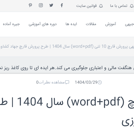
تماس با ما
قوانین سایت
جیهی
آموزش
مقالات
ایده ها
دوره های آموزشی
جیره آماده
(word+pdf) سال 1404 | طرح پرورش قارچ جهاد کشاورزی
نگفت مالی و اعتباری جلوگیری می کند.هر ایده ای تا روی کاغذ ریز نش
مشاهده نظرات
0
1404/03/29
طرح توجیهی پرورش قارچ (d+pdf
زی