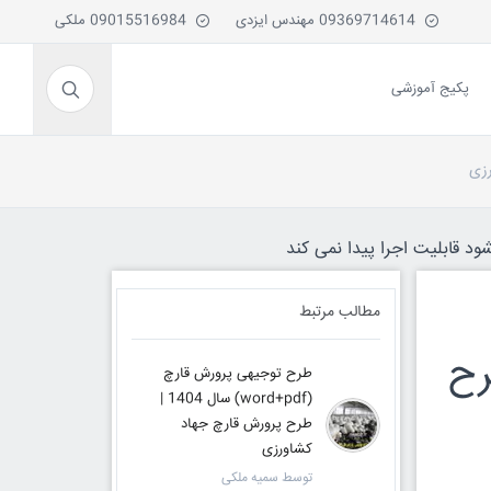
09369714614 مهندس ایزدی
09015516984 ملکی
پکیج آموزشی
ود قابلیت اجرا پیدا نمی کند
مطالب مرتبط
wor) سال 1404 | طرح
طرح توجیهی پرورش قارچ
(word+pdf) سال 1404 |
طرح پرورش قارچ جهاد
کشاورزی
توسط سمیه ملکی