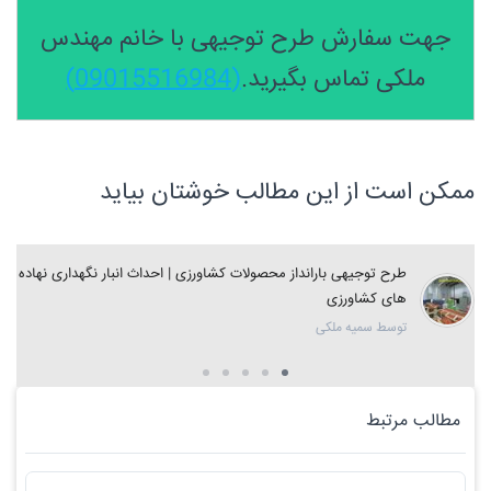
جهت سفارش طرح توجیهی با خانم مهندس
ملکی تماس بگیرید.
(09015516984)
ممکن است از این مطالب خوشتان بیاید
طرح توجیهی بارانداز محصولات کشاورزی | احداث انبار نگهداری نهاده
های کشاورزی
توسط سمیه ملکی
مطالب مرتبط