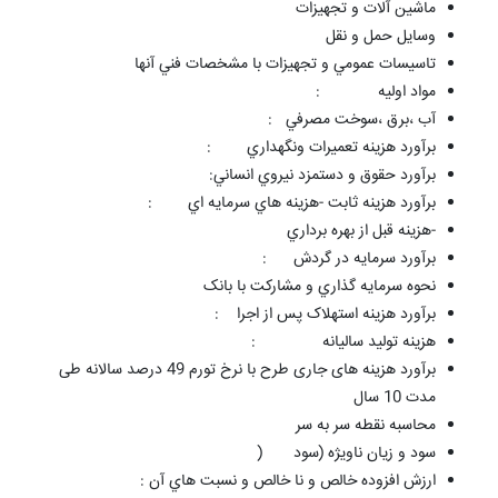
ماشين آلات و تجهيزات
وسايل حمل و نقل
تاسيسات عمومي و تجهيزات با مشخصات فني آنها
مواد اوليه
:
آب ،برق ،سوخت مصرفي
:
برآورد هزينه تعميرات ونگهداري
:
برآورد حقوق و دستمزد نيروي انساني
:
برآورد هزينه ثابت -هزينه هاي سرمايه اي
:
-
هزينه قبل از بهره برداري
برآورد سرمايه در گردش
:
نحوه سرمايه گذاري و مشارکت با بانک
برآورد هزينه استهلاک پس از اجرا
:
هزينه توليد ساليانه
:
برآورد هزینه های جاری طرح با نرخ تورم 49 درصد سالانه طی
مدت 10 سال
محاسبه نقطه سر به سر
سود و زيان ناويژه (سود
)
ارزش افزوده خالص و نا خالص و نسبت هاي آن
: