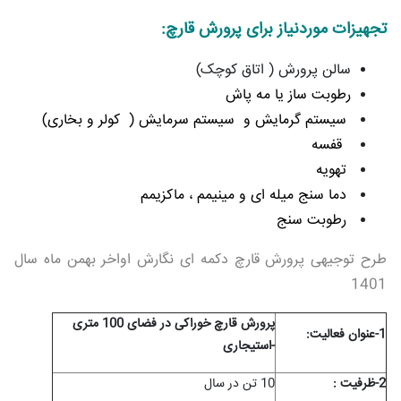
تجهیزات موردنیاز برای پرورش قارچ:
سالن پرورش ( اتاق کوچک)
رطوبت ساز یا مه پاش
سیستم گرمایش و سیستم سرمایش ( کولر و بخاری)
قفسه
تهویه
دما سنج میله ای و مینیمم ، ماکزیمم
رطوبت سنج
طرح توجیهی پرورش قارچ دکمه ای نگارش اواخر بهمن ماه سال
1401
پرورش قارچ خوراکی در فضای 100 متری
1-عنوان فعاليت:
-استیجاری
2-ظرفيت :
10 تن در سال