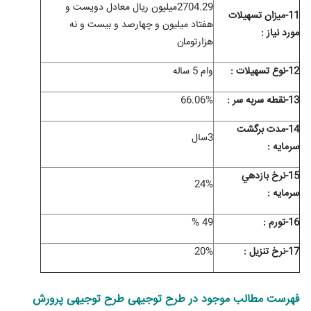
2704.29میلیون ریال معادل دویست و
11-ميزان تسهيلات
هفتاد میلیون و چهارصد و بیست و نه
مورد نياز :
هزارتومان
12-نوع تسهيلات :
وام 5 ساله
13-نقطه سربه سر :
66.06%
14-مدت برگشت
3سال
سرمايه :
15-نرخ بازدهي
24%
سرمايه :
16-تورم :
49 %
17-نرخ تنزیل :
20%
فهرست مطالب موجود در طرح توجیهی طرح توجیهی پرورش