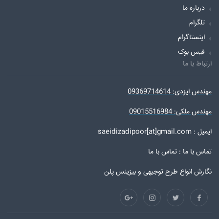
درباره ما
تلگرام
اینستاگرام
فیس بوک
ارتباط با ما
مهندس ایزدی: 09369714614
مهندس ملکی: 09015516984
ایمیل : saeidizadipoor[at]gmail.com
تماس با ما :
تماس با ما
نگارش انواع طرح توجیهی و بیزینس پلن