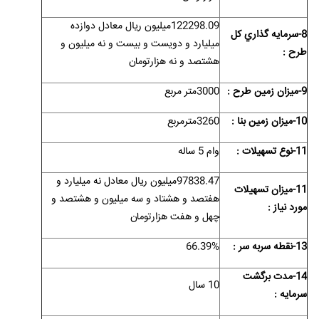
122298.09میلیون ریال معادل دوازده
8-سرمايه گذاري کل
میلیارد و دویست و بیست و نه میلیون و
طرح :
هشتصد و نه هزارتومان
9-ميزان زمين طرح :
3000متر مربع
10-ميزان زمين بنا :
3260مترمربع
11-نوع تسهيلات :
وام 5 ساله
97838.47میلیون ریال معادل نه میلیارد و
11-ميزان تسهيلات
هفتصد و هشتاد و سه میلیون و هشتصد و
مورد نياز :
چهل و هفت هزارتومان
13-نقطه سربه سر :
66.39%
14-مدت برگشت
10 سال
سرمايه :