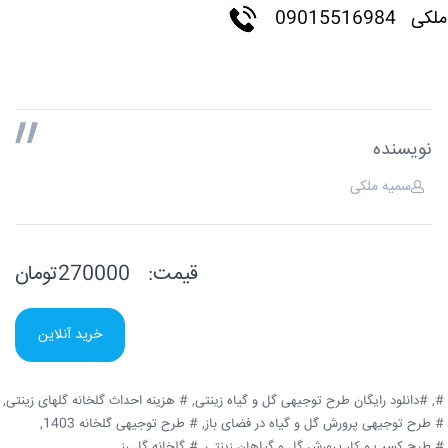
ملکی 09015516984
نویسنده
سمیه ملکی
قیمت:
270000تومان
خرید آنلاین
#,
#دانلود رایگان طرح توجیهی گل و گیاه زینتی,
# هزینه احداث گلخانه گلهای زینتی,
# طرح توجیهی پرورش گل و گیاه در فضای باز,
# طرح توجیهی گلخانه 1403,
# طرح کسب و کار پرورش گل و گیاهان زینتی,
# گلخانه گل رز,