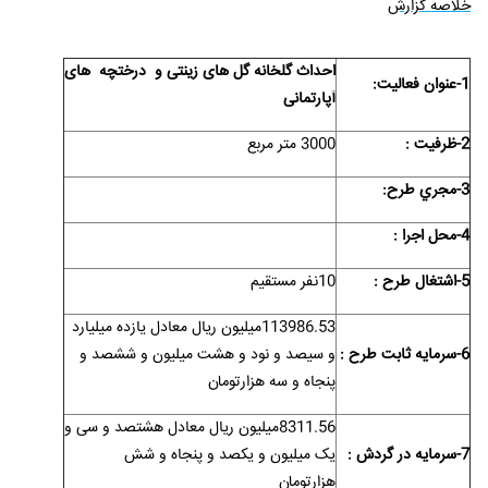
خلاصه گزارش
احداث گلخانه گل های زینتی و درختچه های
1-عنوان فعاليت:
آپارتمانی
2-ظرفيت :
3000 متر مربع
3-مجري طرح:
4-محل اجرا :
5-اشتغال طرح :
10نفر مستقیم
113986.53میلیون ریال معادل یازده میلیارد
6-سرمايه ثابت طرح :
و سیصد و نود و هشت میلیون و ششصد و
پنجاه و سه هزارتومان
8311.56میلیون ریال معادل هشتصد و سی و
7-سرمايه در گردش :
یک میلیون و یکصد و پنجاه و شش
هزارتومان