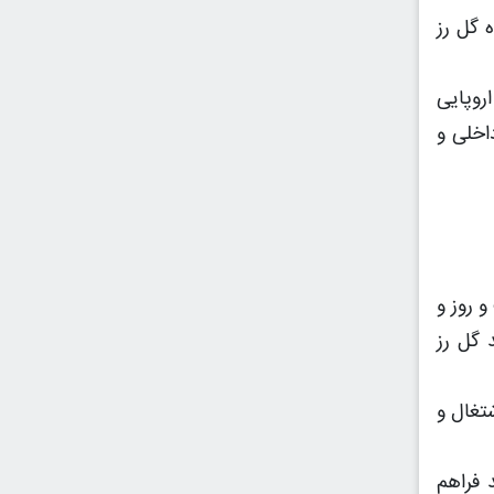
 گل رز
روپایی
اخلی و
 روز و
 گل رز
تغال و
ربع برای 2 نفر اشتغال مولد فراهم