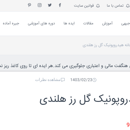
تماس با ما
قوانین سایت
جیهی
آموزش
مقالات
ایده ها
دوره های آموزشی
جیره آماده
نه هیدروپونیک گل رز هلندی
نگفت مالی و اعتباری جلوگیری می کند.هر ایده ای تا روی کاغذ ریز نش
مشاهده نظرات
1403/02/23
وپونیک گل رز هلندی