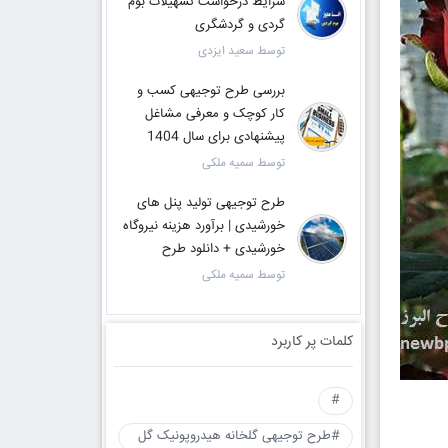
شرایط درخواست تسهیلات بوم
گردی و گردشگری
توسط سعید ایزدی
بررسی طرح توجیهی کسب و
کار کوچک و معرفی مشاغل
پیشنهادی برای سال 1404
توسط سمیه ملکی
طرح توجیهی تولید پنل های
خورشیدی | برآورد هزینه نیروگاه
خورشیدی + دانلود طرح
توسط سمیه ملکی
کلمات پر کاربرد
#
#طرح توجیهی گلخانه هیدروپونیک گل