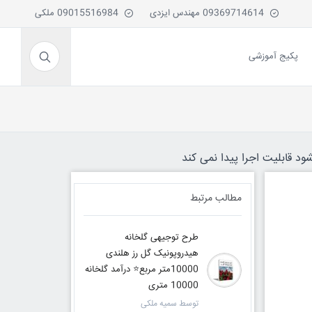
09369714614 مهندس ایزدی
09015516984 ملکی
پکیج آموزشی
ود قابلیت اجرا پیدا نمی کند
مطالب مرتبط
طرح توجیهی گلخانه
هیدروپونیک گل رز هلندی
10000متر مربع⭐️ درآمد گلخانه
10000 متری
توسط سمیه ملکی