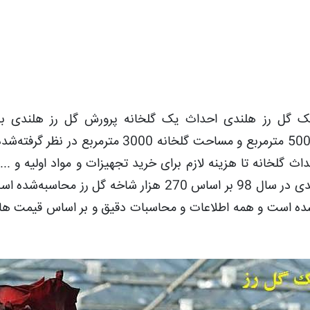
یک گل رز هلندی احداث یک گلخانه پرورش گل رز هلندی ب
هیدروپونیک است . مساحت زمین این گلخانه 5000 مترمربع و مساحت گلخانه 3000 مترمربع
 گلخانه تا هزینه لازم برای خرید تجهیزات و مواد اولیه و ... 
گرفته‌شده است.همچنین درآمد گلخانه گل رز هلندی در سال 98 بر اساس 270 هزار شاخه گل رز م
ه است و همه اطلاعات و محاسبات دقیق و بر اساس قیمت ه