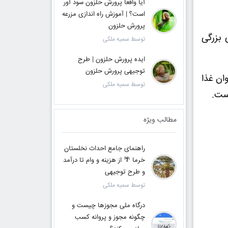
آیا واقعا پرورش حلزون سود آور
است؟ | آموزش راه اندازی مزرعه
پرورش حلزون
 بزرگی
توسط سمیه ملکی
ایده پرورش حلزون | طرح
توجیهی پرورش حلزون
ان غذا
توسط سمیه ملکی
است.
مطالب ویژه
راهنمای جامع احداث نخلستان
خرما 🌴 از هزینه و وام تا درآمد
و طرح توجیهی
توسط سمیه ملکی
درگاه ملی مجوزها چیست و
چگونه مجوز و پروانه کسب