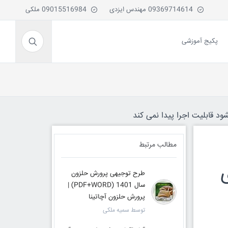
09369714614 مهندس ایزدی
09015516984 ملکی
پکیج آموزشی
ود قابلیت اجرا پیدا نمی کند
مطالب مرتبط
طرح توجیهی پرورش حلزون
سال 1401 (PDF+WORD) |
پرورش حلزون آچاتینا
توسط سمیه ملکی