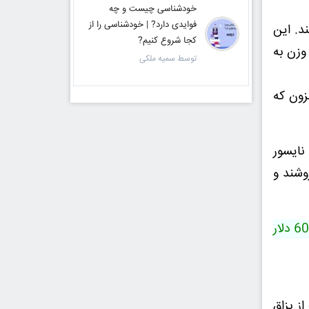
خودشناسی چیست و چه
فوایدی دارد? | خودشناسی را از
د. این
کجا شروع کنیم?
وزن به
توسط سمیه ملکی
زون که
نایسور
وشند و
ترشح حلزون یکی از گران ترین مواد اولیه در صنعت آرایشی و بهداشتی مدرن است و قیمت آن در بازار بین 20 تا 60 دلار
ز بزاق