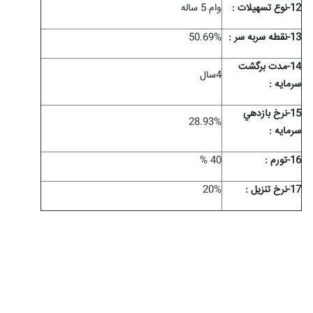
12-نوع تسهيلات :
وام 5 ساله
13-نقطه سربه سر :
50.69%
14-مدت برگشت
4سال
سرمايه :
15-نرخ بازدهي
28.93%
سرمايه :
16-تورم :
40 %
17-نرخ تنزیل :
20%