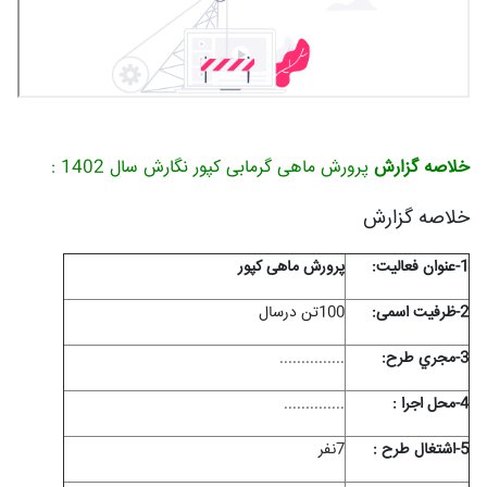
خلاصه گزارش
پرورش ماهی گرمابی کپور نگارش سال 1402 :
خلاصه گزارش
1-عنوان فعاليت:
پرورش ماهی کپور
2-ظرفيت
اسمی
:
100تن درسال
3-مجري طرح:
...............
4-محل اجرا :
..............
5-اشتغال طرح :
7نفر