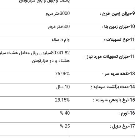
پانصد و چهل و پنج هزارتومان
9-ميزان زمين طرح :
3000متر مربع
10-ميزان زمين بنا :
600متر مربع
11-نوع تسهيلات :
وام 5 ساله
80741.82میلیون ریال معادل هشت م
11-ميزان تسهيلات مورد نياز :
هشتاد و دو هزارتومان
13-نقطه سربه سر :
76.96%
14-مدت برگشت سرمايه :
10 سال
15-نرخ بازدهي سرمايه :
28.15%
16-تورم :
40 %
17-نرخ تنزیل :
25 %