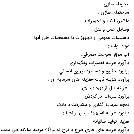
محوطه سازی
ساختمان سازي :
ماشين آلات و تجهيزات
وسايل حمل و نقل
تاسيسات عمومي و تجهيزات با مشخصات فني آنها
مواد اوليه :
آب ،برق ،سوخت مصرفي:
برآورد هزينه تعميرات ونگهداري:
برآورد حقوق و دستمزد نيروي انساني :
برآورد هزينه ثابت -هزينه هاي سرمايه اي :
-هزينه قبل از بهره برداري
برآورد سرمايه در گردش:
نحوه سرمايه گذاري و مشارکت با بانک
برآورد هزينه استهلاک پس از اجرا :
هزينه توليد ساليانه :
برآورد هزینه های جاری طرح با نرخ تورم 40 درصد سالانه طی مدت 10 سال