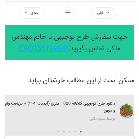
قبلی
بعدی
جهت سفارش طرح توجیهی با خانم مهندس
ملکی تماس بگیرید.
(09015516984)
ممکن است از این مطالب خوشتان بیاید
دانلود طرح توجیهی گلخانه 1000 متری (آپدیت ۱۴۰۴) + دریافت وام
و مجوز
توسط سمیه ملکی