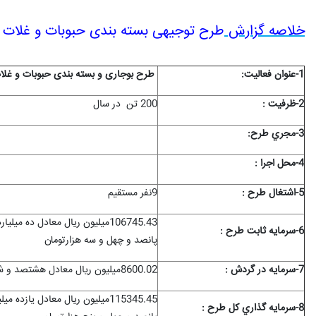
خلاصه گزارش
طرح توجیهی بسته بندی حبوبات و غلات PDF و WORD
1-عنوان فعاليت:
طرح بوجاری و بسته بندی حبوبات و غل
2-ظرفيت :
200 تن در سال
3-مجري طرح:
4-محل اجرا :
5-اشتغال طرح :
9نفر مستقیم
106745.43میلیون ریال معادل ده 
6-سرمايه ثابت طرح :
پانصد و چهل و سه هزارتومان
7-سرمايه در گردش :
8600.02میلیون ریال معادل هشتصد و شصت میلیون و دو هزارتومان
115345.45میلیون ریال معادل یازد
8-سرمايه گذاري کل طرح :