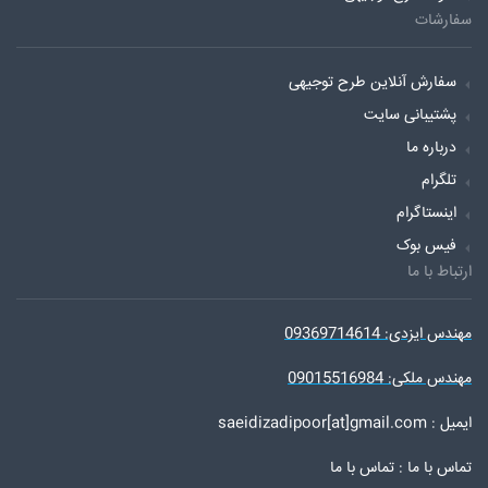
سفارشات
سفارش آنلاین طرح توجیهی
پشتیبانی سایت
درباره ما
تلگرام
اینستاگرام
فیس بوک
ارتباط با ما
مهندس ایزدی: 09369714614
مهندس ملکی: 09015516984
ایمیل : saeidizadipoor[at]gmail.com
تماس با ما :
تماس با ما