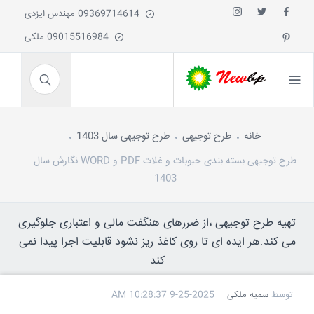
09369714614 مهندس ایزدی
09015516984 ملکی
خانه
طرح توجیهی
طرح توجیهی سال 1403
طرح توجیهی بسته بندی حبوبات و غلات PDF و WORD نگارش سال
1403
تهیه طرح توجیهی ،از ضررهای هنگفت مالی و اعتباری جلوگیری
می کند.هر ایده ای تا روی کاغذ ریز نشود قابلیت اجرا پیدا نمی
کند
توسط
سمیه ملکی
9-25-2025 10:28:37 AM