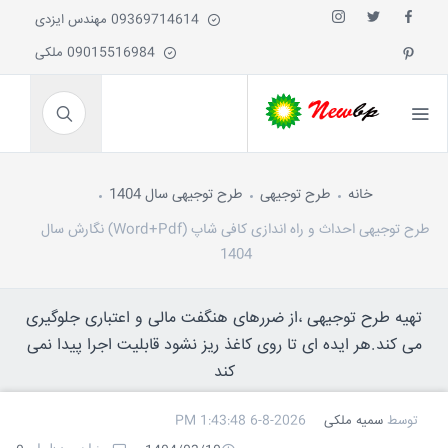
09369714614 مهندس ایزدی
09015516984 ملکی
خانه
طرح توجیهی
طرح توجیهی سال 1404
طرح توجیهی احداث و راه اندازی کافی شاپ (Word+Pdf) نگارش سال
1404
تهیه طرح توجیهی ،از ضررهای هنگفت مالی و اعتباری جلوگیری
می کند.هر ایده ای تا روی کاغذ ریز نشود قابلیت اجرا پیدا نمی
کند
توسط
سمیه ملکی
6-8-2026 1:43:48 PM