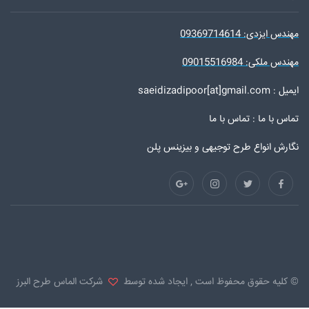
مهندس ایزدی: 09369714614
مهندس ملکی: 09015516984
ایمیل : saeidizadipoor[at]gmail.com
تماس با ما :
تماس با ما
نگارش انواع طرح توجیهی و بیزینس پلن
© کلیه حقوق محفوظ است , ایجاد شده توسط
شرکت الماس طرح البرز