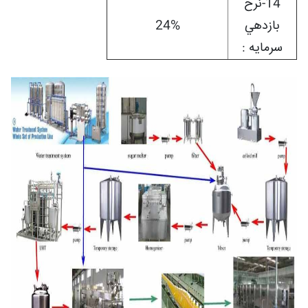
14-نرخ
بازدهي
24%
سرمايه :