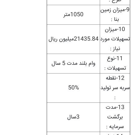
طرح :
9-ميزان زمين
1050متر
بنا :
10-ميزان
تسهيلات مورد
21435.84میلیون ریال
نياز :
11-نوع
وام بلند مدت 5 سال
تسهيلات :
12-نقطه
سربه سر توليد
50%
:
13-مدت
برگشت
3سال
سرمايه :