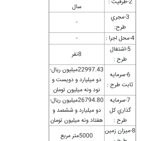
2-ظرفيت :
سال
3-مجري
-
طرح:
4-محل اجرا :
-
5-اشتغال
8نفر
طرح :
22997.43میلیون ریال-
6-سرمايه
دو میلیارد و دویست و
ثابت طرح :
نود ونه میلیون تومان
7-سرمايه
26794.80میلیون ریال-
گذاري کل
دو میلیارد و ششصد و
طرح :
هفتاد ونه میلیون تومان
8-ميزان زمين
5000متر مربع