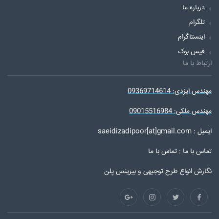
درباره ما
تلگرام
اینستاگرام
فیس بوک
ارتباط با ما
مهندس ایزدی: 09369714614
مهندس ملکی: 09015516984
ایمیل : saeidizadipoor[at]gmail.com
تماس با ما :
تماس با ما
نگارش انواع طرح توجیهی و بیزینس پلن