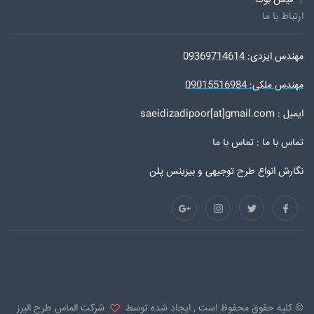
فیس بوک
ارتباط با ما
مهندس ایزدی: 09369714614
مهندس ملکی: 09015516984
ایمیل : saeidizadipoor[at]gmail.com
تماس با ما :
تماس با ما
نگارش انواع طرح توجیهی و بیزینس پلن
© کلیه حقوق محفوظ است , ایجاد شده توسط
شرکت الماس طرح البرز