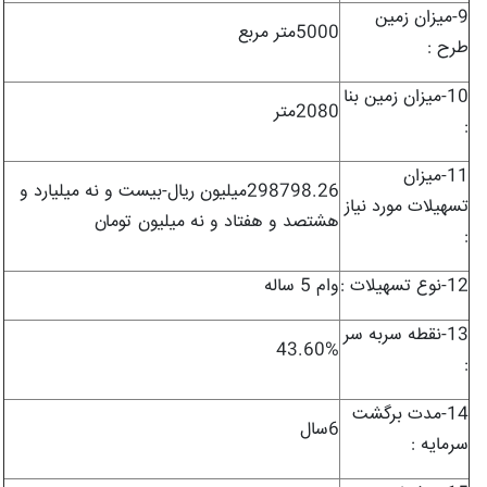
9-ميزان زمين
5000متر مربع
طرح :
10-ميزان زمين بنا
2080متر
:
11-ميزان
298798.26میلیون ریال-بیست و نه میلیارد و
تسهيلات مورد نياز
هشتصد و هفتاد و نه میلیون تومان
:
12-نوع تسهيلات :
وام 5 ساله
13-نقطه سربه سر
43.60%
:
14-مدت برگشت
6سال
سرمايه :