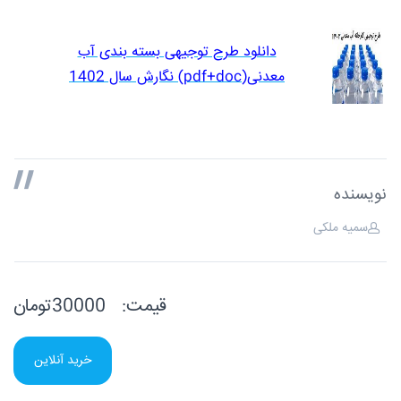
دانلود طرح توجیهی بسته بندی آب
معدنی(pdf+doc) نگارش سال 1402
نویسنده
سمیه ملکی
قیمت:
30000تومان
خرید آنلاین