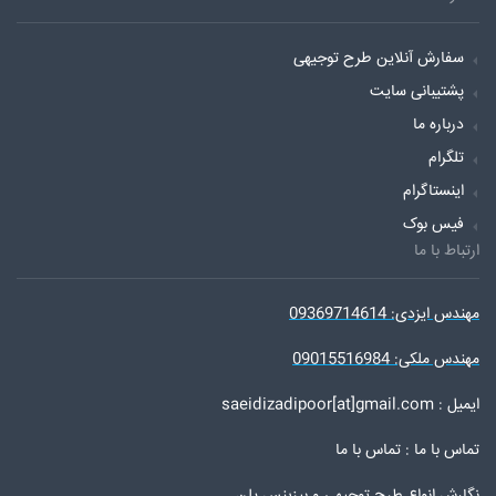
سفارش آنلاین طرح توجیهی
پشتیبانی سایت
درباره ما
تلگرام
اینستاگرام
فیس بوک
ارتباط با ما
مهندس ایزدی: 09369714614
مهندس ملکی: 09015516984
ایمیل : saeidizadipoor[at]gmail.com
تماس با ما :
تماس با ما