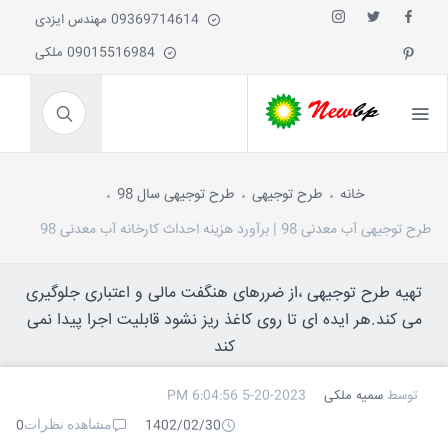
09369714614 مهندس ایزدی
09015516984 ملکی
خانه
طرح توجیهی
طرح توجیهی سال 98
طرح توجیهی آب معدنی 98 | برآورد هزینه احداث کارخانه آب معدنی 98
تهیه طرح توجیهی ،از ضررهای هنگفت مالی و اعتباری جلوگیری
می کند.هر ایده ای تا روی کاغذ ریز نشود قابلیت اجرا پیدا نمی
کند
توسط
سمیه ملکی
5-20-2023 6:04:56 PM
مشاهده نظرات
0
1402/02/30