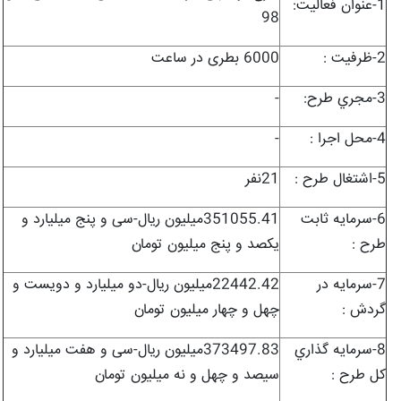
1-عنوان فعاليت:
98
2-ظرفيت :
6000 بطری در ساعت
3-مجري طرح:
-
4-محل اجرا :
-
5-اشتغال طرح :
21نفر
6-سرمايه ثابت
351055.41میلیون ریال-سی و پنج میلیارد و
طرح :
یکصد و پنج میلیون تومان
7-سرمايه در
22442.42میلیون ریال-دو میلیارد و دویست و
گردش :
چهل و چهار میلیون تومان
8-سرمايه گذاري
373497.83میلیون ریال-سی و هفت میلیارد و
کل طرح :
سیصد و چهل و نه میلیون تومان