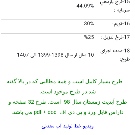
15-نرخ بازدهي
44.09%
سرمايه :
16-تورم :
30%
17-نرخ تنزیل :
%25
18-مدت اجرای
10 سال از سال 1398-1399 الی 1407
طرح:
طرح بسیار کامل است و همه مطالبی که در بالا گفته
شد در طرح موجود است.
طرح آپدیت زمستان سال 98 است. طرح 32 صفحه و
داراس فایل ورد و پی دی اف pdf + doc می باشد.
ویدیو خط تولید آب معدنی