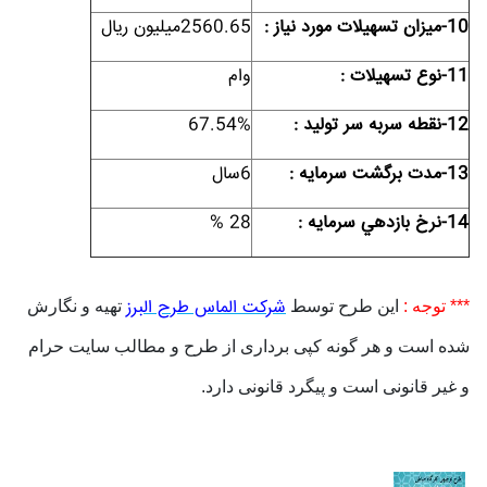
10-ميزان تسهيلات مورد نياز :
2560.65میلیون ریال
11-نوع تسهيلات :
وام
12-نقطه سربه سر توليد :
67.54%
13-مدت برگشت سرمايه :
6سال
14-نرخ بازدهي سرمايه :
28 %
شرکت الماس طرح البرز
*** توجه :
این طرح توسط
تهیه و نگارش
شده است و هر گونه کپی برداری از طرح و مطالب سایت حرام
و غیر قانونی است و پیگرد قانونی دارد.