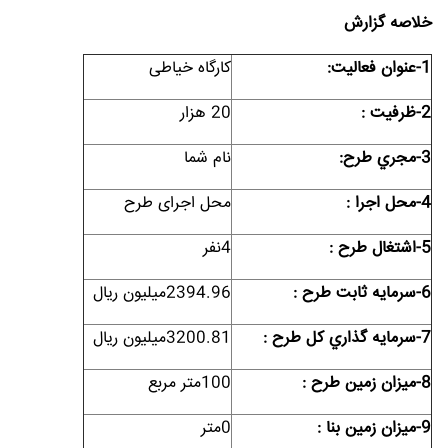
خلاصه گزارش
1-عنوان فعاليت:
کارگاه خیاطی
2-ظرفيت :
20 هزار
3-مجري طرح:
نام شما
4-محل اجرا :
محل اجرای طرح
5-اشتغال طرح :
4نفر
6-سرمايه ثابت طرح :
2394.96میلیون ریال
7-سرمايه گذاري کل طرح :
3200.81میلیون ریال
8-ميزان زمين طرح :
100متر مربع
9-ميزان زمين بنا :
0متر