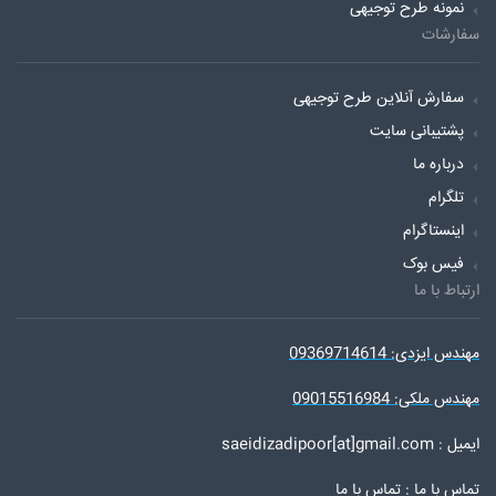
نمونه طرح توجیهی
سفارشات
سفارش آنلاین طرح توجیهی
پشتیبانی سایت
درباره ما
تلگرام
اینستاگرام
فیس بوک
ارتباط با ما
مهندس ایزدی: 09369714614
مهندس ملکی: 09015516984
ایمیل : saeidizadipoor[at]gmail.com
تماس با ما :
تماس با ما