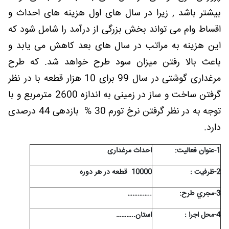
بیشتر باشد , زیرا در سال های اول هزینه های احداث و
اقساط وام می تواند بخش بزرگی از درآمد را شامل شود که
این هزینه به مراتب در سال های بعد کاهش می یابد و
باعث بالا رفتن میزان سود طرح خواهد شد. که طرح
مرغداری گوشتی در سال 99 برای 10 هزار قطعه با در نظر
گرفتن ساخت و ساز در زمینی به اندازه 2600 مترمربع و با
توجه به در نظر گرفتن نرخ تورم 30 % بازدهی 44 درصدی
دارد.
1-عنوان فعاليت:
احداث مرغداری
2-ظرفيت :
10000 قطعه در هر دوره
3-مجري طرح:
…………..
4-محل اجرا :
استان
………..