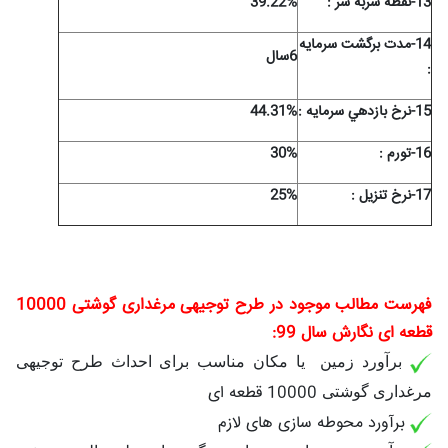
13-نقطه سربه سر :
39.22%
14-مدت برگشت سرمايه
6سال
:
15-نرخ بازدهي سرمايه :
44.31%
16-تورم :
30%
17-نرخ تنزیل :
25%
فهرست مطالب موجود در طرح توجیهی مرغداری گوشتی 10000
قطعه ای
نگارش سال 99:
برآورد زمین یا مکان مناسب برای احداث طرح توجیهی
10000 قطعه ای
مرغداری گوشتی
برآورد محوطه سازی های لازم