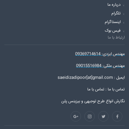
درباره ما
تلگرام
اینستاگرام
فیس بوک
ارتباط با ما
مهندس ایزدی: 09369714614
مهندس ملکی: 09015516984
ایمیل : saeidizadipoor[at]gmail.com
تماس با ما :
تماس با ما
نگارش انواع طرح توجیهی و بیزینس پلن