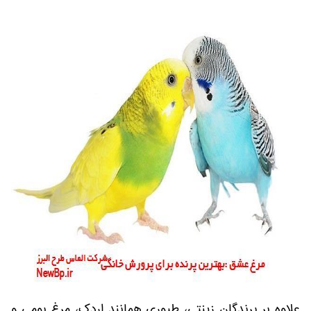
علاوه بر پرندگان زینتی، طیوری همانند اردک، مرغ بومی و