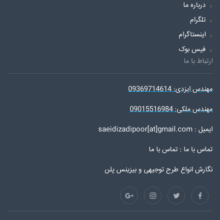
درباره ما
تلگرام
اینستاگرام
فیس بوک
ارتباط با ما
مهندس ایزدی: 09369714614
مهندس ملکی: 09015516984
ایمیل : saeidizadipoor[at]gmail.com
تماس با ما :
تماس با ما
نگارش انواع طرح توجیهی و بیزینس پلن